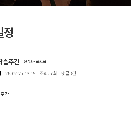
일정
학습주간
(06/15 ~ 06/19)
자
26-02-27 13:49
조회
57회
댓글
0건
습주간