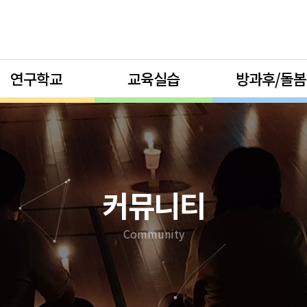
연구학교
교육실습
방과후/돌봄
커뮤니티
Community