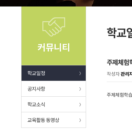
학교
커뮤니티
주제체험
학교일정
작성자
관리
〉
공지사항
〉
주제체험학
학교소식
〉
교육활동 동영상
〉