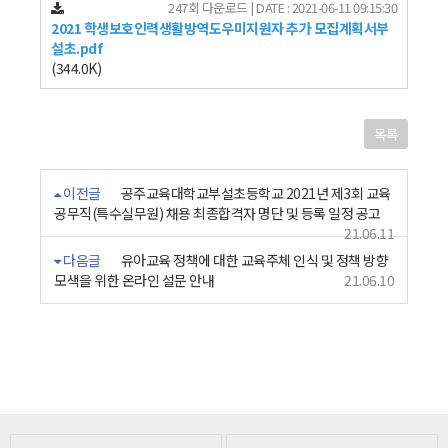
247회 다운로드 | DATE : 2021-06-11 09:15:30
2021 학생보호인력생활방역도우미지원자 추가 모집계획서부
설초.pdf
(344.0K)
목록
이전글
공주교육대학교부설초등학교 2021년 제3회 교육
공무직(특수실무원) 채용 최종합격자 명단 및 등록 일정 공고
21.06.11
다음글
유아교육 정책에 대한 교육주체 인식 및 정책 방향
모색을 위한 온라인 설문 안내
21.06.10