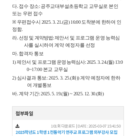
다
.
접수 장소
:
공주교대부설초등학교 교무실로 본인
또는 우편 접수
※
우편접수시
2025. 3. 21.(
금
) 16:00
도착분에 한하여 인
정함
.
라
.
선정 및 계약방법
:
제안서 및 프로그램 운영 능력심
사를
실시하여
계약 예정자를
선정
마
.
합격자 통보
1)
제안서 및
프로그램 운영 능력심사
: 2025. 3. 24.(
월
) 13
:0
0~17:00
본교 교무실
2)
심사결과 통보
: 2025. 3. 25.(
화
))
계약 예정자에
한하
여 개별통보
바
.
계약 기간
: 2025. 5. 19.(
월
) ~ 2025. 12. 30.(
화
)
첨부파일
101회 다운로드 | DATE : 2025-03-07 15:41:50
2025학년도 1학생 1전통악기 연주교 프로그램 외부강사 모집