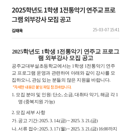
2025학년도 1학생 1전통악기 연주교 프로
그램 외부강사 모집 공고
25-03-07 15:41
김태옥
2025
학년도
1
학생
1
전통악기 연주교 프로그
램 외부강사 모집 공고
공주교대부설초등학교에서는
1
학생
1
전통악기 연주
교 프로그램 운영과 관련하여 아래와 같이
강사를
모
집하오니
,
관심 있는 분들의 많은 지원을 바랍니다
.
*자세한 내용은 붙임 파일 참조바랍니다.
1.
모집 분야 및 인원
:
단소
,
소금
,
대취타 악기
,
해금 각
1
명
(
중복지원 가능
)
2.
모집 세부 사항
가
.
공고 기간
: 2025. 3. 14.(
금
) ~ 2025. 3. 21.(
금
)
나
.
서류 접수
: 2025. 3. 17 (
월
) ~ 2025. 3. 21.(
금
) 16:00
까지