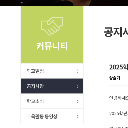
공지
커뮤니티
2025
학교일정
〉
양슬기
공지사항
〉
안녕하세요
학교소식
〉
2025학
교육활동 동영상
〉