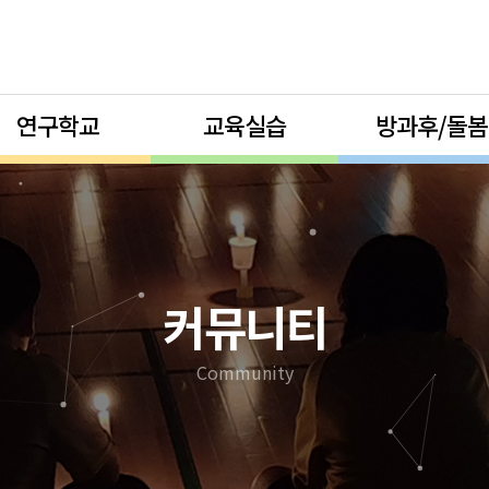
연구학교
교육실습
방과후/돌봄
커뮤니티
Community