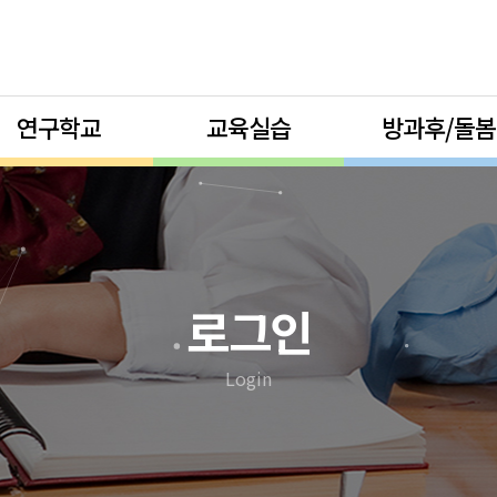
연구학교
교육실습
방과후/돌봄
로그인
Login