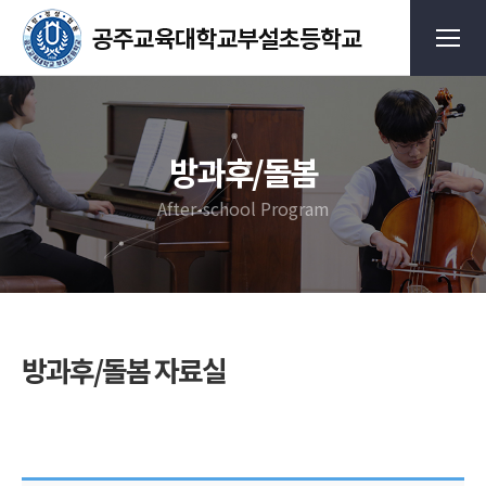
방과후/돌봄
After-school Program
방과후/돌봄 자료실