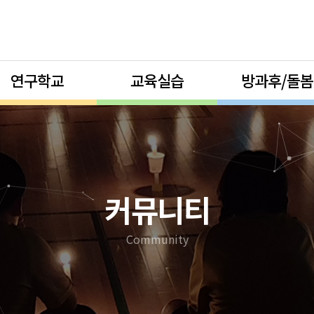
연구학교
교육실습
방과후/돌봄
커뮤니티
Community