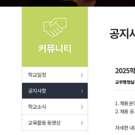
공지
커뮤니티
2025
학교일정
〉
교무행정실
공지사항
〉
1. 채용분
학교소식
〉
2. 채용 
교육활동 동영상
〉
자세한 내